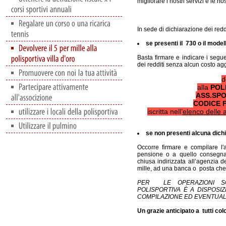
migliorare i nostri servizi e le nos
In sede di dichiarazione dei redd
se presenti il 730 o il mode
Basta firmare e indicare i segu
dei redditi senza alcun costo agg
d
alla
POLI
ASS.SPO
CODICE 
iscritta nell’
elenco dell
se non presenti alcuna dich
Occorre firmare e compilare l
pensione o a quello consegnat
chiusa indirizzata all’agenzia d
mille, ad una banca o posta che e
PER LE OPERAZIONI SO
POLISPORTIVA È A DISPOSI
COMPILAZIONE ED EVENTUA
Un grazie anticipato a tutti col