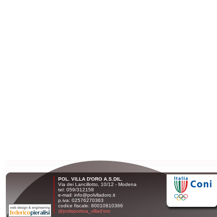
POL. VILLA D'ORO A.S.DIL.
Via dei Lancillotto, 10/12 - Modena
tel: 059/312158
e-mail: info@polvlladoro.it
p.iva: 02576270363
codice fiscale: 80010810366
@polisportiva_villad'oro