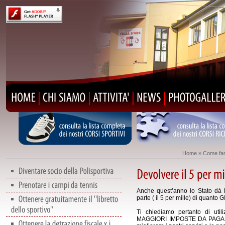
consulta
la
lista
completa
consulta
la
lista
dei
nostri
CORSI
SPORTIVI
dei
nostri
CORSI
Home
»
Come fare
Anche quest’anno lo Stato dà la
parte ( il 5 per mille) di quanto
Ti chiediamo pertanto di ut
MAGGIORI IMPOSTE DA PAGA