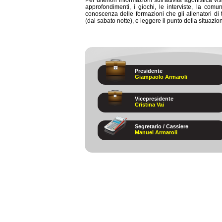
Per ulteriori informazioni sull'attività agonistica vis
approfondimenti, i giochi, le interviste, la comu
conoscenza delle formazioni che gli allenatori di 
(dal sabato notte), e leggere il punto della situazion
Presidente
Giampaolo Armaroli
Vicepresidente
Cristina Vai
Segretario / Cassiere
Manuel Armaroli