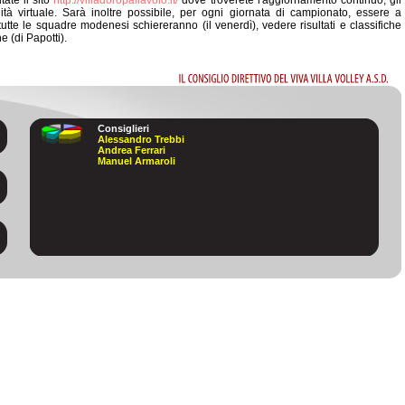
itate il sito
http://villadoropallavolo.it/
dove troverete l'aggiornamento continuo, gli
nità virtuale. Sarà inoltre possibile, per ogni giornata di campionato, essere a
tutte le squadre modenesi schiereranno (il venerdì), vedere risultati e classifiche
e (di Papotti).
IL
CONSIGLIO
DIRETTIVO
DEL
VIVA
VILLA
VOLLEY
A.S.D.
Consiglieri
Alessandro Trebbi
Andrea Ferrari
Manuel Armaroli