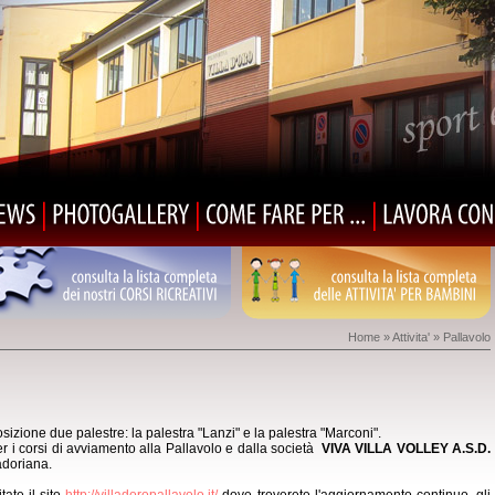
consulta
la
lista
completa
consulta
la
lista
completa
dei
nostri
CORSI
RICREATIVI
delle
ATTIVITA'
PER
BAMBINI
Home
»
Attivita'
» Pallavolo
posizione due palestre: la palestra "Lanzi" e la palestra "Marconi".
er i corsi di avviamento alla Pallavolo e dalla società
VIVA VILLA VOLLEY A.S.D.
ladoriana.