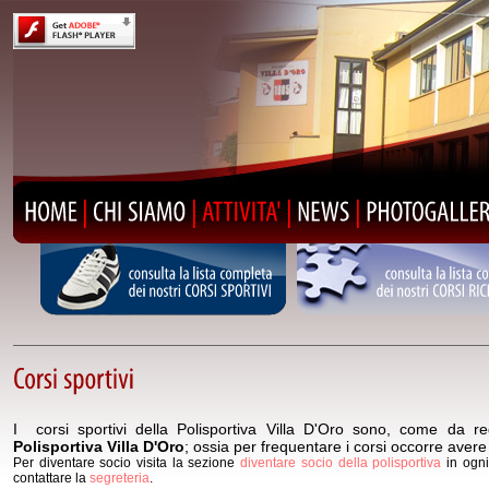
consulta
la
lista
completa
consulta
la
lista
dei
nostri
CORSI
SPORTIVI
dei
nostri
CORSI
I corsi sportivi della Polisportiva Villa D'Oro sono, come da r
Polisportiva Villa D'Oro
; ossia per frequentare i corsi occorre avere
Per diventare socio visita la sezione
diventare socio della polisportiva
in ogni
contattare la
segreteria
.