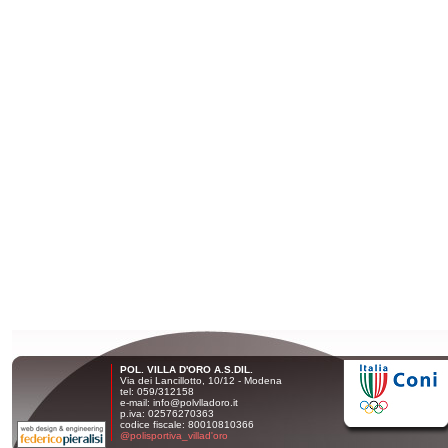
POL. VILLA D'ORO A.S.DIL.
Via dei Lancillotto, 10/12 - Modena
tel: 059/312158
e-mail: info@polvlladoro.it
p.iva: 02576270363
codice fiscale: 80010810366
@polisportiva_villad'oro